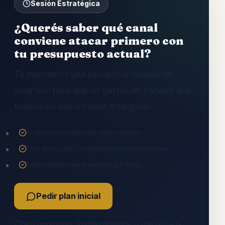
Sesión Estratégica
¿Querés saber qué canal
conviene atacar primero con
tu presupuesto actual?
Te marcamos una secuencia realista de
inversión para que no gastes en canales que
todavía no van a mover el negocio.
Análisis personalizado de tu negocio
Plan de acción con oportunidades concretas
Respondemos en menos de 24 horas
Pedir plan inicial
Sin compromiso. Si no te convence, no pagás nada.