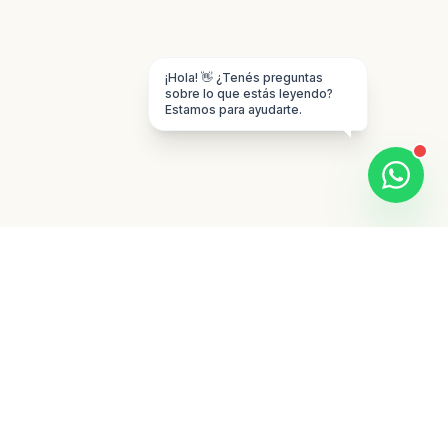
¡Hola! 👋 ¿Tenés preguntas
sobre lo que estás leyendo?
Estamos para ayudarte.
CRECIMIENTO DIGITAL DESDE MENDOZA
Marketing medible
para empresas que
necesitan vender
mejor.