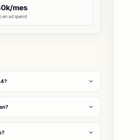
80k/mes
o en ad spend
A4?
ean?
s?