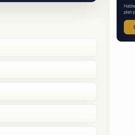
Hable
plan p