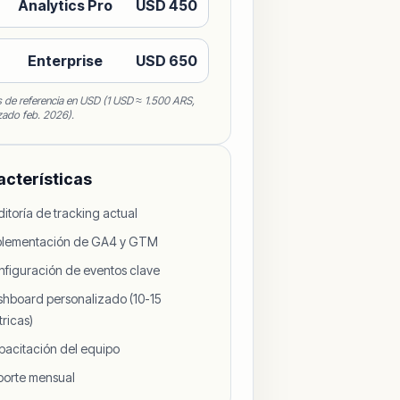
Analytics Pro
USD
450
Enterprise
USD
650
s de referencia en USD (1 USD ≈ 1.500 ARS,
zado feb. 2026).
acterísticas
itoría de tracking actual
plementación de GA4 y GTM
figuración de eventos clave
hboard personalizado (10-15
ricas)
acitación del equipo
porte mensual