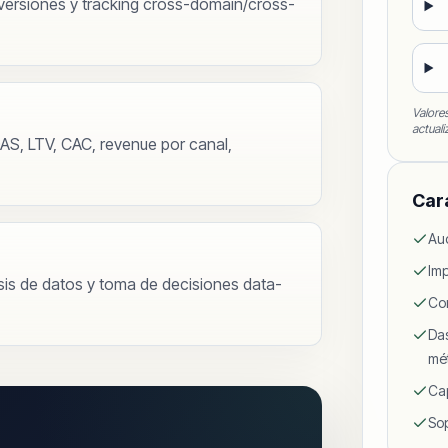
ersiones y tracking cross-domain/cross-
Valore
actuali
S, LTV, CAC, revenue por canal,
Car
Aud
Im
sis de datos y toma de decisiones data-
Con
Das
mét
Cap
So