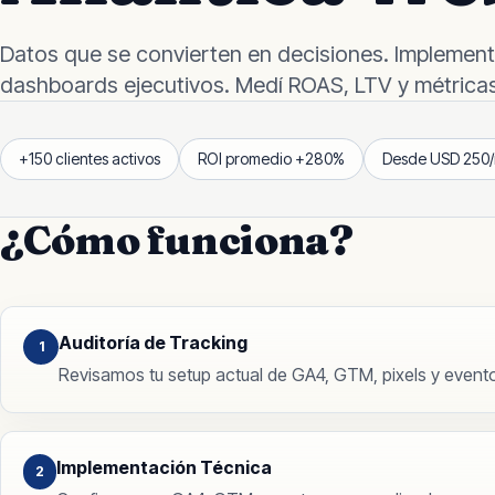
Datos que se convierten en decisiones. Implemen
dashboards ejecutivos. Medí ROAS, LTV y métricas 
+
150
clientes activos
ROI promedio
+
280
%
Desde
USD
250
/
¿Cómo funciona?
Auditoría de Tracking
1
Revisamos tu setup actual de GA4, GTM, pixels y evento
Implementación Técnica
2