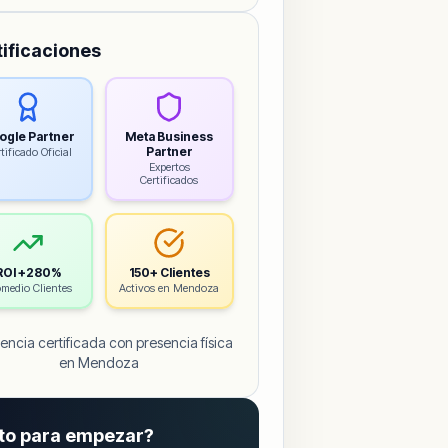
tificaciones
ogle Partner
Meta Business
Partner
tificado Oficial
Expertos
Certificados
ROI +280%
150+ Clientes
medio Clientes
Activos en Mendoza
encia certificada con presencia física
en Mendoza
sto para empezar?