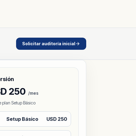
Solicitar auditoría inicial
rsión
SD
250
/
mes
 plan
Setup Básico
Setup Básico
USD
250