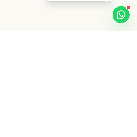
Cómo aprovechar
calculadora de roi ads
Calcula clics, leads, ventas y retorno
estimado para Google Ads o Meta Ads con
datos reales de tu negocio.
Esta
herramienta gratuita está pensada para que
puedas tomar mejores decisiones antes de
invertir más presupuesto, cambiar una