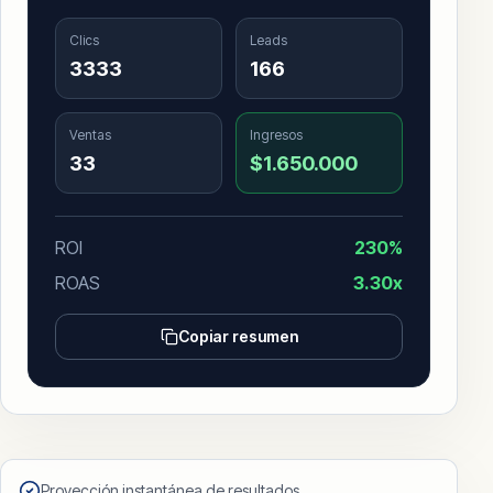
Clics
Leads
3333
166
Ventas
Ingresos
33
$1.650.000
ROI
230
%
ROAS
3.30
x
Copiar resumen
Proyección instantánea de resultados