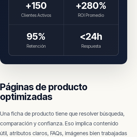
+
150
+
280
%
Clientes Activos
ROI Promedio
95
%
<24h
Retención
Respuesta
Páginas de producto
optimizadas
Una ficha de producto tiene que resolver búsqueda,
comparación y confianza. Eso implica contenido
útil, atributos claros, FAQs, imágenes bien trabajadas