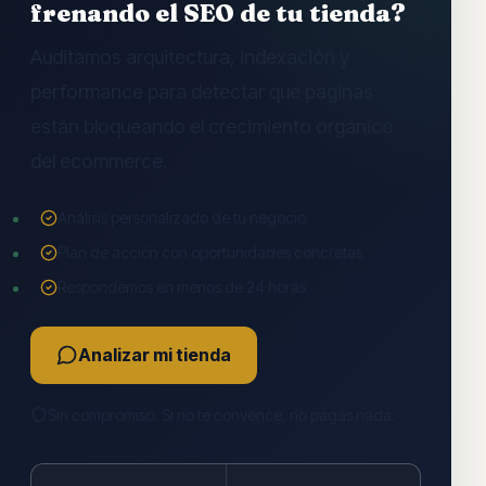
frenando el SEO de tu tienda?
Auditamos arquitectura, indexación y
performance para detectar qué páginas
están bloqueando el crecimiento orgánico
del ecommerce.
Análisis personalizado de tu negocio
Plan de acción con oportunidades concretas
Respondemos en menos de 24 horas
Analizar mi tienda
Sin compromiso. Si no te convence, no pagás nada.