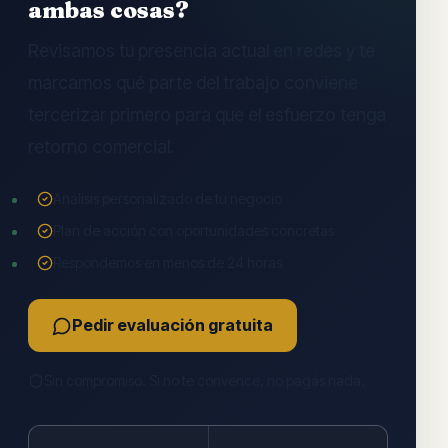
ambas cosas?
Revisamos tu presencia actual en redes y te
marcamos qué parte del trabajo conviene
tercerizar primero para que el esfuerzo tenga
retorno comercial.
Análisis personalizado de tu negocio
Plan de acción con oportunidades concretas
Respondemos en menos de 24 horas
Pedir evaluación gratuita
Sin compromiso. Si no te convence, no pagás nada.