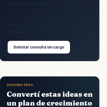
Pedí ejemplo de calendario, entregables
mensuales, proceso de aprobación, alcance de
community y definición de métricas. Con eso ya
podés separar una propuesta sólida de una
genérica.
Solicitar consulta sin cargo
PRÓXIMO PASO
Convertí estas ideas en
un plan de crecimiento