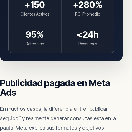
+
150
+
280
%
Clientes Activos
ROI Promedio
95
%
<24h
Retención
Respuesta
Publicidad pagada en Meta
Ads
En muchos casos, la diferencia entre “publicar
seguido” y realmente generar consultas está en la
pauta. Meta explica sus formatos y objetivos